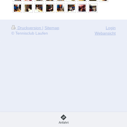
Druckversion
|
Sitemap
Login
© Tennisclub Laufen
Webansicht
Anfahrt