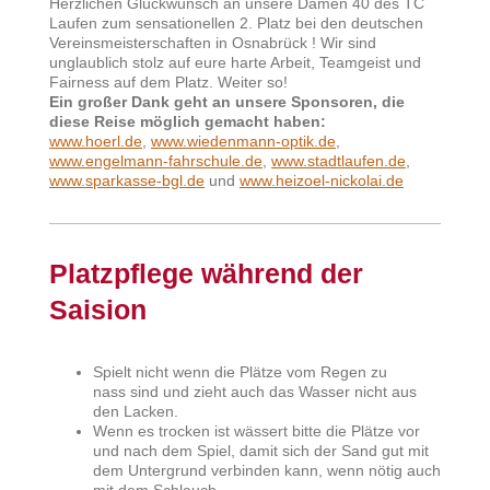
Herzlichen Glückwunsch an unsere Damen 40 des TC
Laufen zum sensationellen 2. Platz bei den deutschen
Vereinsmeisterschaften in Osnabrück ! Wir sind
unglaublich stolz auf eure harte Arbeit, Teamgeist und
Fairness auf dem Platz. Weiter so!
Ein großer Dank geht an unsere Sponsoren, die
diese Reise möglich gemacht haben:
www.hoerl.de
,
www.wiedenmann-optik.de
,
www.engelmann-fahrschule.de
,
www.stadtlaufen.de
,
www.sparkasse-bgl.de
und
www.heizoel-nickolai.de
Platzpflege während der
Saision
Spielt nicht wenn die Plätze vom Regen zu
nass sind und zieht auch das Wasser nicht aus
den Lacken.
Wenn es trocken ist wässert bitte die Plätze vor
und nach dem Spiel, damit sich der Sand gut mit
dem Untergrund verbinden kann, wenn nötig auch