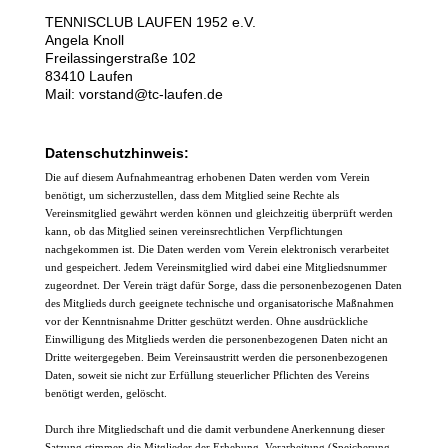
TENNISCLUB LAUFEN 1952 e.V.
Angela Knoll
Freilassingerstraße 102
83410 Laufen
Mail: vorstand@tc-laufen.de
Datenschutzhinweis:
Die auf diesem Aufnahmeantrag erhobenen Daten werden vom Verein 
ben
ö
tigt, um sicherzustellen, dass dem Mitglied seine Rechte als 
Vereinsmitglied gew
ä
hrt werden k
ö
nnen und gleichzeitig 
ü
berpr
ü
ft werden 
kann, ob das Mitglied seinen vereinsrechtlichen Verpflichtungen 
nachgekommen ist. Die Daten werden vom Verein elektronisch verarbeitet 
und gespeichert. Jedem Vereinsmitglied wird dabei eine Mitgliedsnummer 
zugeordnet. Der Verein tr
ä
gt daf
ü
r Sorge, dass die personenbezogenen Daten 
des Mitglieds durch geeignete technische und organisatorische Maßnahmen 
vor der Kenntnisnahme Dritter gesch
ü
tzt werden. Ohne ausdr
ü
ckliche 
Einwilligung des Mitglieds werden die personenbezogenen Daten nicht an 
Dritte weitergegeben. Beim Vereinsaustritt werden die personenbezogenen 
Daten, soweit sie nicht zur Erf
ü
llung steuerlicher Pflichten des Vereins 
ben
ö
tigt werden, gel
ö
scht.
Durch ihre Mitgliedschaft und die damit verbundene Anerkennung dieser 
Satzung stimmen die Mitglieder der Erhebung, Verarbeitung (Speicherung, 